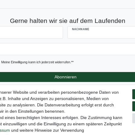
Gerne halten wir sie auf dem Laufenden
NACHNAME
Meine Einwilligung kann ich jederzeit widerrufen.**
Abonnieren
unserer Website und verarbeiten personenbezogene Daten von
.B. Inhalte und Anzeigen zu personalisieren, Medien von
ite zu analysieren. Die Datenverarbeitung erfolgt erst durch
tz­erklärung
AGB
Barrierefreiheitserklärung
Widerrufs­recht
 wir in den Einstellungen benennen.
nd eines berechtigten Interesses erfolgen. Die Zustimmung kann
t einzuwilligen und die Einwilligung zu einem späteren Zeitpunkt
Versand
Elektrogesetz
Bedienungsanleitung
essum
und weitere Hinweise zur Verwendung