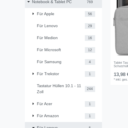
Notebook & Tablet PC
769
Für Apple
56
Für Lenovo
29
Für Medion
16
Für Microsoft
12
Für Samsung
4
Tablet Ta
Schutzhül
Für Trekstor
13,98 
1
*
inkl. ges
Tastatur Hüllen 10.1 - 11
244
Zoll
Für Acer
1
Für Amazon
1
Für Lenovo
5