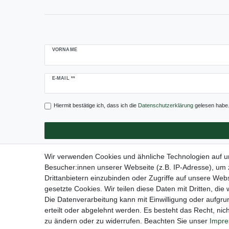
VORNAME
Newsletter
E-MAIL **
Honig
Hiermit bestätige ich, dass ich die
Daten­schutz­erklärung
gelesen habe. 
Wir verwenden Cookies und ähnliche Technologien auf 
Besucher:innen unserer Webseite (z.B. IP-Adresse), um z
Drittanbietern einzubinden oder Zugriffe auf unsere Webs
Impressum
Daten­schu
gesetzte Cookies. Wir teilen diese Daten mit Dritten, die
Die Datenverarbeitung kann mit Einwilligung oder aufgru
erteilt oder abgelehnt werden. Es besteht das Recht, nich
zu ändern oder zu widerrufen. Beachten Sie unser
Impr