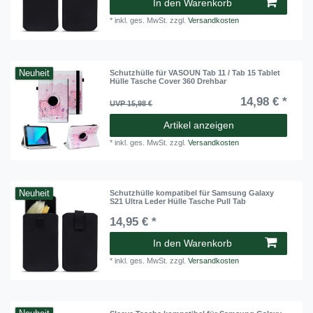
In den Warenkorb
*
inkl. ges. MwSt.
zzgl.
Versandkosten
Neuheit
Schutzhülle für VASOUN Tab 11 / Tab 15 Tablet
Hülle Tasche Cover 360 Drehbar
14,98 € *
UVP 15,98 €
Artikel anzeigen
*
inkl. ges. MwSt.
zzgl.
Versandkosten
Neuheit
Schutzhülle kompatibel für Samsung Galaxy
S21 Ultra Leder Hülle Tasche Pull Tab
14,95 € *
In den Warenkorb
*
inkl. ges. MwSt.
zzgl.
Versandkosten