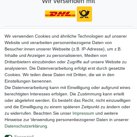
Wir versenden mit
Gerne halten wir sie auf dem Laufenden
Wir verwenden Cookies und ähnliche Technologien auf unserer
Website und verarbeiten personenbezogene Daten von
VORNAME
NACHNAME
Besucher:innen unserer Webseite (z.B. IP-Adresse), um z.B.
Inhalte und Anzeigen zu personalisieren, Medien von
Newsletter
E-MAIL **
Drittanbietern einzubinden oder Zugriffe auf unsere Website zu
Honig
analysieren. Die Datenverarbeitung erfolgt erst durch gesetzte
Cookies. Wir teilen diese Daten mit Dritten, die wir in den
Hiermit bestätige ich, dass ich die
Daten­schutz­erklärung
gelesen habe. Meine
Einstellungen benennen.
Einwilligung kann ich jederzeit widerrufen.**
Die Datenverarbeitung kann mit Einwilligung oder aufgrund eines
berechtigten Interesses erfolgen. Die Zustimmung kann erteilt
Abonnieren
oder abgelehnt werden. Es besteht das Recht, nicht einzuwilligen
** Hierbei handelt es sich um ein Pflichtfeld.
und die Einwilligung zu einem späteren Zeitpunkt zu ändern oder
zu widerrufen. Beachten Sie unser
Impressum
und weitere
Hinweise zur Verwendung personenbezogener Daten in unserer
Daten­schutz­erklärung
.
Impressum
Daten­schutz­erklärung
AGB
Essenziell