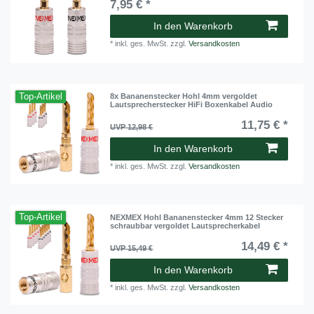
7,95 € *
In den Warenkorb
*
inkl. ges. MwSt.
zzgl.
Versandkosten
Top-Artikel
8x Bananenstecker Hohl 4mm vergoldet
Lautsprecherstecker HiFi Boxenkabel Audio
11,75 € *
UVP 12,98 €
In den Warenkorb
*
inkl. ges. MwSt.
zzgl.
Versandkosten
Top-Artikel
NEXMEX Hohl Bananenstecker 4mm 12 Stecker
schraubbar vergoldet Lautsprecherkabel
14,49 € *
UVP 15,49 €
In den Warenkorb
*
inkl. ges. MwSt.
zzgl.
Versandkosten