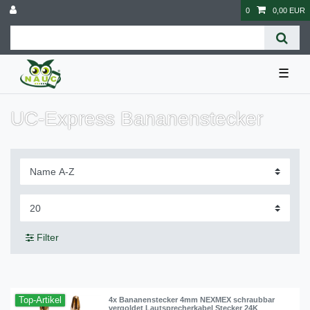
0
0,00 EUR
☰
UC-Express Bananenstecker
Filter
Top-Artikel
4x Bananenstecker 4mm NEXMEX schraubbar
vergoldet Lautsprecherkabel Stecker 24K