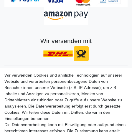
Wir versenden mit
Gerne halten wir sie auf dem Laufenden
Wir verwenden Cookies und ähnliche Technologien auf unserer
Website und verarbeiten personenbezogene Daten von
VORNAME
NACHNAME
Besucher:innen unserer Webseite (z.B. IP-Adresse), um z.B.
Inhalte und Anzeigen zu personalisieren, Medien von
Newsletter
E-MAIL **
Drittanbietern einzubinden oder Zugriffe auf unsere Website zu
Honig
analysieren. Die Datenverarbeitung erfolgt erst durch gesetzte
Cookies. Wir teilen diese Daten mit Dritten, die wir in den
Hiermit bestätige ich, dass ich die
Daten­schutz­erklärung
gelesen habe. Meine
Einstellungen benennen.
Einwilligung kann ich jederzeit widerrufen.**
Die Datenverarbeitung kann mit Einwilligung oder aufgrund eines
berechtigten Interesses erfolgen. Die Zustimmung kann erteilt