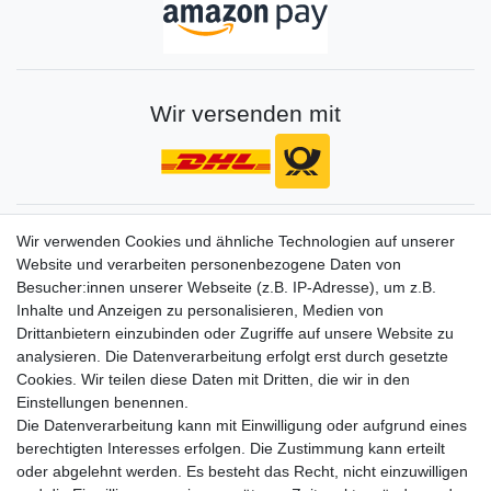
Wir versenden mit
Gerne halten wir sie auf dem Laufenden
Wir verwenden Cookies und ähnliche Technologien auf unserer
Website und verarbeiten personenbezogene Daten von
VORNAME
NACHNAME
Besucher:innen unserer Webseite (z.B. IP-Adresse), um z.B.
Inhalte und Anzeigen zu personalisieren, Medien von
Newsletter
E-MAIL **
Drittanbietern einzubinden oder Zugriffe auf unsere Website zu
Honig
analysieren. Die Datenverarbeitung erfolgt erst durch gesetzte
Cookies. Wir teilen diese Daten mit Dritten, die wir in den
Hiermit bestätige ich, dass ich die
Daten­schutz­erklärung
gelesen habe. Meine
Einstellungen benennen.
Einwilligung kann ich jederzeit widerrufen.**
Die Datenverarbeitung kann mit Einwilligung oder aufgrund eines
berechtigten Interesses erfolgen. Die Zustimmung kann erteilt
Abonnieren
oder abgelehnt werden. Es besteht das Recht, nicht einzuwilligen
** Hierbei handelt es sich um ein Pflichtfeld.