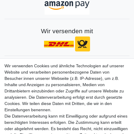
Wir versenden mit
Gerne halten wir sie auf dem Laufenden
Wir verwenden Cookies und ähnliche Technologien auf unserer
Website und verarbeiten personenbezogene Daten von
VORNAME
NACHNAME
Besucher:innen unserer Webseite (z.B. IP-Adresse), um z.B.
Inhalte und Anzeigen zu personalisieren, Medien von
Newsletter
E-MAIL **
Drittanbietern einzubinden oder Zugriffe auf unsere Website zu
Honig
analysieren. Die Datenverarbeitung erfolgt erst durch gesetzte
Cookies. Wir teilen diese Daten mit Dritten, die wir in den
Hiermit bestätige ich, dass ich die
Daten­schutz­erklärung
gelesen habe. Meine
Einstellungen benennen.
Einwilligung kann ich jederzeit widerrufen.**
Die Datenverarbeitung kann mit Einwilligung oder aufgrund eines
berechtigten Interesses erfolgen. Die Zustimmung kann erteilt
Abonnieren
oder abgelehnt werden. Es besteht das Recht, nicht einzuwilligen
** Hierbei handelt es sich um ein Pflichtfeld.