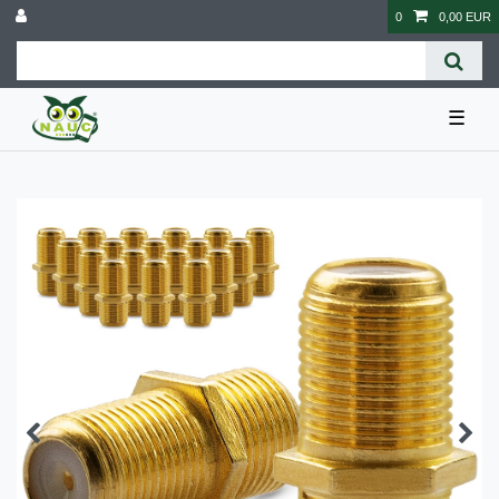
0
0,00 EUR
☰