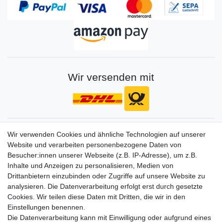
Wir versenden mit
Gerne halten wir sie auf dem Laufenden
Wir verwenden Cookies und ähnliche Technologien auf unserer
Website und verarbeiten personenbezogene Daten von
VORNAME
NACHNAME
Besucher:innen unserer Webseite (z.B. IP-Adresse), um z.B.
Inhalte und Anzeigen zu personalisieren, Medien von
Newsletter
E-MAIL **
Drittanbietern einzubinden oder Zugriffe auf unsere Website zu
Honig
analysieren. Die Datenverarbeitung erfolgt erst durch gesetzte
Cookies. Wir teilen diese Daten mit Dritten, die wir in den
Hiermit bestätige ich, dass ich die
Daten­schutz­erklärung
gelesen habe. Meine
Einstellungen benennen.
Einwilligung kann ich jederzeit widerrufen.**
Die Datenverarbeitung kann mit Einwilligung oder aufgrund eines