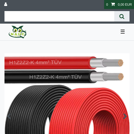
0
0,00 EUR
☰