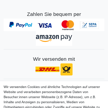
Zahlen Sie bequem per
Wir versenden mit
Gerne halten wir sie auf dem Laufenden
Wir verwenden Cookies und ähnliche Technologien auf unserer
Website und verarbeiten personenbezogene Daten von
VORNAME
NACHNAME
Besucher:innen unserer Webseite (z.B. IP-Adresse), um z.B.
Inhalte und Anzeigen zu personalisieren, Medien von
Newsletter
E-MAIL **
Drittanbietern einzubinden oder Zugriffe auf unsere Website zu