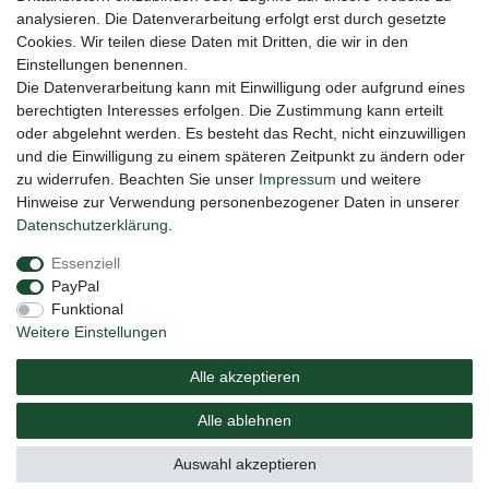
Honig
analysieren. Die Datenverarbeitung erfolgt erst durch gesetzte
Cookies. Wir teilen diese Daten mit Dritten, die wir in den
Hiermit bestätige ich, dass ich die
Daten­schutz­erklärung
gelesen habe. Meine
Einstellungen benennen.
Einwilligung kann ich jederzeit widerrufen.**
Die Datenverarbeitung kann mit Einwilligung oder aufgrund eines
berechtigten Interesses erfolgen. Die Zustimmung kann erteilt
Abonnieren
oder abgelehnt werden. Es besteht das Recht, nicht einzuwilligen
** Hierbei handelt es sich um ein Pflichtfeld.
und die Einwilligung zu einem späteren Zeitpunkt zu ändern oder
zu widerrufen. Beachten Sie unser
Impressum
und weitere
Hinweise zur Verwendung personenbezogener Daten in unserer
Daten­schutz­erklärung
.
Impressum
Daten­schutz­erklärung
AGB
Essenziell
PayPal
Barrierefreiheitserklärung
Widerrufs­recht
Funktional
Weitere Einstellungen
Vertrag widerrufen
Alle akzeptieren
Versand
Elektrogesetz
Bedienungsanleitung
Alle ablehnen
© Copyright 2020 NAUC. Alle Rechte vorbehalten.
Auswahl akzeptieren