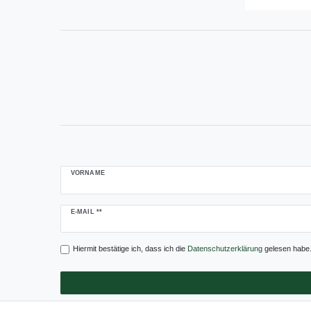
VORNAME
Newsletter
E-MAIL **
Honig
Hiermit bestätige ich, dass ich die
Daten­schutz­erklärung
gelesen habe. 