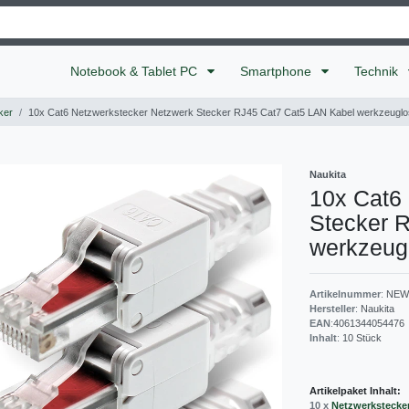
Notebook & Tablet PC
Smartphone
Technik
ker
10x Cat6 Netzwerkstecker Netzwerk Stecker RJ45 Cat7 Cat5 LAN Kabel werkzeuglo
Naukita
10x Cat6
Stecker 
werkzeug
Artikelnummer
:
NEW
Hersteller
:
Naukita
EAN
:
4061344054476
Inhalt
:
10
Stück
Artikelpaket Inhalt:
10 x
Netzwerkstecke