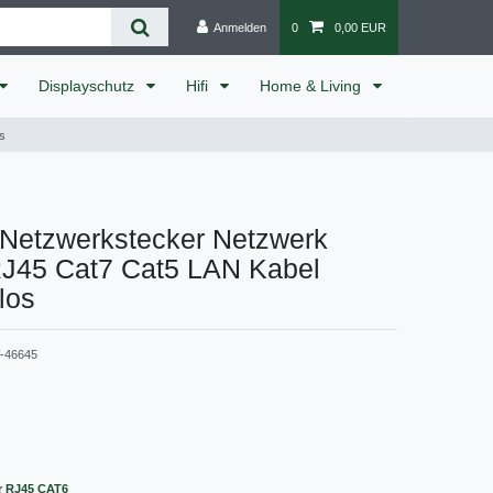
Anmelden
0
0,00 EUR
Displayschutz
Hifi
Home & Living
s
 Netzwerkstecker Netzwerk
RJ45 Cat7 Cat5 LAN Kabel
los
-46645
r RJ45 CAT6