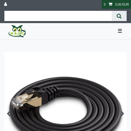
0
0,00 EUR
☰