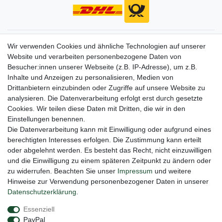
Gerne halten wir sie auf dem Laufenden
Wir verwenden Cookies und ähnliche Technologien auf unserer
Website und verarbeiten personenbezogene Daten von
VORNAME
NACHNAME
Besucher:innen unserer Webseite (z.B. IP-Adresse), um z.B.
Inhalte und Anzeigen zu personalisieren, Medien von
Newsletter
E-MAIL **
Drittanbietern einzubinden oder Zugriffe auf unsere Website zu
Honig
analysieren. Die Datenverarbeitung erfolgt erst durch gesetzte
Cookies. Wir teilen diese Daten mit Dritten, die wir in den
Hiermit bestätige ich, dass ich die
Daten­schutz­erklärung
gelesen habe. Meine
Einstellungen benennen.
Einwilligung kann ich jederzeit widerrufen.**
Die Datenverarbeitung kann mit Einwilligung oder aufgrund eines
berechtigten Interesses erfolgen. Die Zustimmung kann erteilt
Abonnieren
oder abgelehnt werden. Es besteht das Recht, nicht einzuwilligen
** Hierbei handelt es sich um ein Pflichtfeld.
und die Einwilligung zu einem späteren Zeitpunkt zu ändern oder
zu widerrufen. Beachten Sie unser
Impressum
und weitere
Hinweise zur Verwendung personenbezogener Daten in unserer
Daten­schutz­erklärung
.
Impressum
Daten­schutz­erklärung
AGB
Essenziell
PayPal