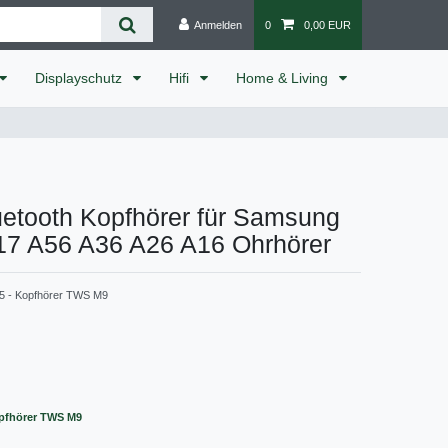
Anmelden
0
0,00 EUR
Displayschutz
Hifi
Home & Living
uetooth Kopfhörer für Samsung
17 A56 A36 A26 A16 Ohrhörer
5 - Kopfhörer TWS M9
opfhörer TWS M9