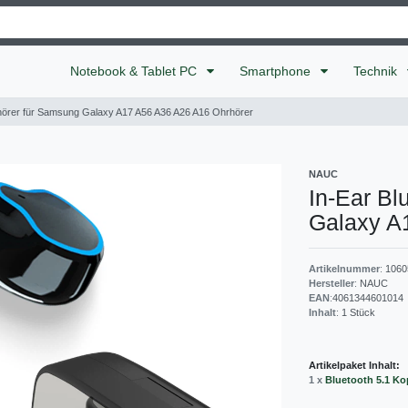
Notebook & Tablet PC
Smartphone
Technik
fhörer für Samsung Galaxy A17 A56 A36 A26 A16 Ohrhörer
NAUC
In-Ear Bl
Galaxy A
Artikelnummer
:
1060
Hersteller
:
NAUC
EAN
:
4061344601014
Inhalt
:
1
Stück
Artikelpaket Inhalt:
1 x
Bluetooth 5.1 K