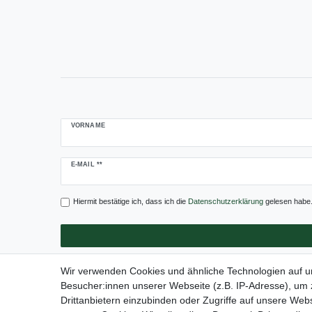
VORNAME
Newsletter
E-MAIL **
Honig
Hiermit bestätige ich, dass ich die
Daten­schutz­erklärung
gelesen habe. 
Wir verwenden Cookies und ähnliche Technologien auf 
Besucher:innen unserer Webseite (z.B. IP-Adresse), um z
Drittanbietern einzubinden oder Zugriffe auf unsere Webs