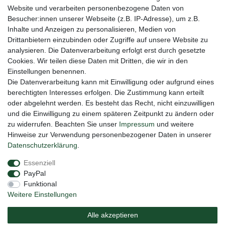
Website und verarbeiten personenbezogene Daten von
VORNAME
NACHNAME
Besucher:innen unserer Webseite (z.B. IP-Adresse), um z.B.
Inhalte und Anzeigen zu personalisieren, Medien von
Newsletter
E-MAIL **
Drittanbietern einzubinden oder Zugriffe auf unsere Website zu
Honig
analysieren. Die Datenverarbeitung erfolgt erst durch gesetzte
Cookies. Wir teilen diese Daten mit Dritten, die wir in den
Hiermit bestätige ich, dass ich die
Daten­schutz­erklärung
gelesen habe. Meine
Einstellungen benennen.
Einwilligung kann ich jederzeit widerrufen.**
Die Datenverarbeitung kann mit Einwilligung oder aufgrund eines
berechtigten Interesses erfolgen. Die Zustimmung kann erteilt
Abonnieren
oder abgelehnt werden. Es besteht das Recht, nicht einzuwilligen
** Hierbei handelt es sich um ein Pflichtfeld.
und die Einwilligung zu einem späteren Zeitpunkt zu ändern oder
zu widerrufen. Beachten Sie unser
Impressum
und weitere
Hinweise zur Verwendung personenbezogener Daten in unserer
Daten­schutz­erklärung
.
Impressum
Daten­schutz­erklärung
AGB
Essenziell
PayPal
Barrierefreiheitserklärung
Widerrufs­recht
Funktional
Weitere Einstellungen
Vertrag widerrufen
Alle akzeptieren
Versand
Elektrogesetz
Bedienungsanleitung