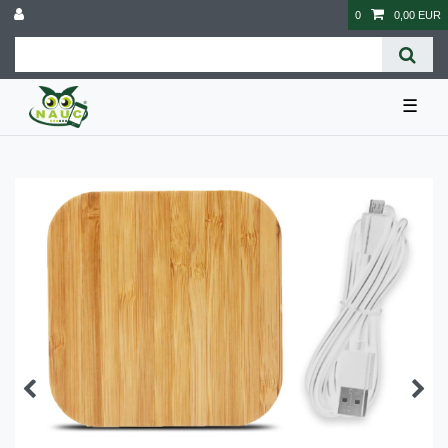
0
0,00 EUR
☰