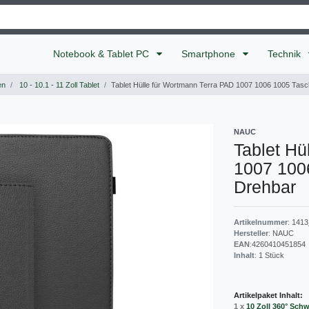
Notebook & Tablet PC
Smartphone
Technik
en
10 - 10.1 - 11 Zoll Tablet
Tablet Hülle für Wortmann Terra PAD 1007 1006 1005 Tasc
NAUC
Tablet Hü
1007 100
Drehbar
Artikelnummer
:
141
Hersteller
:
NAUC
EAN
:
4260410451854
Inhalt
:
1
Stück
Artikelpaket Inhalt:
1 x
10 Zoll 360° Sch