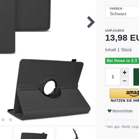
FARBEN
UVP 14,98 €
13,98 
Inhalt
1
Stück
Bei Ihnen in 2-3
Wunschliste
* inkl. ges. MwSt. zzgl.