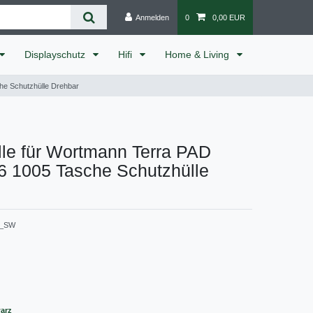
Anmelden
0
0,00 EUR
Displayschutz
Hifi
Home & Living
he Schutzhülle Drehbar
lle für Wortmann Terra PAD
6 1005 Tasche Schutzhülle
3_SW
warz