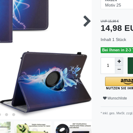
FARBEN
UVP 15,98 €
14,98 
Inhalt
1
Stück
Bei Ihnen in 2-3
Wunschliste
* inkl. ges. MwSt. zzgl.