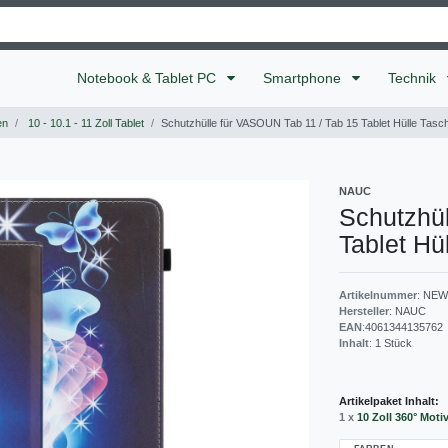
Notebook & Tablet PC
Smartphone
Technik
en
10 - 10.1 - 11 Zoll Tablet
Schutzhülle für VASOUN Tab 11 / Tab 15 Tablet Hülle Tas
NAUC
Schutzhül
Tablet Hü
Artikelnummer
:
NEW
Hersteller
:
NAUC
EAN
:
4061344135762
Inhalt
:
1
Stück
Artikelpaket Inhalt:
1 x
10 Zoll 360° Moti