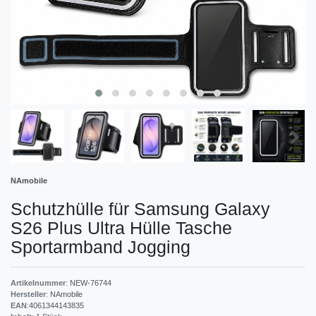
NAmobile
Schutzhülle für Samsung Galaxy
S26 Plus Ultra Hülle Tasche
Sportarmband Jogging
Artikelnummer
:
NEW-76744
Hersteller
:
NAmobile
EAN
:
4061344143835