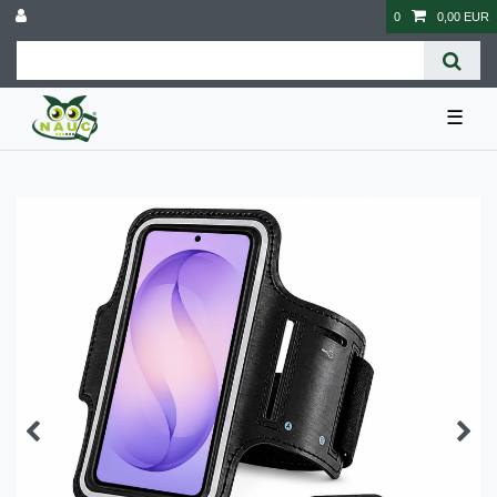
0
0,00 EUR
☰