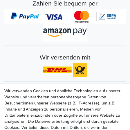
Zahlen Sie bequem per
Wir versenden mit
Gerne halten wir sie auf dem Laufenden
Wir verwenden Cookies und ähnliche Technologien auf unserer
Website und verarbeiten personenbezogene Daten von
VORNAME
NACHNAME
Besucher:innen unserer Webseite (z.B. IP-Adresse), um z.B.
Inhalte und Anzeigen zu personalisieren, Medien von
Newsletter
E-MAIL **
Drittanbietern einzubinden oder Zugriffe auf unsere Website zu
Honig
analysieren. Die Datenverarbeitung erfolgt erst durch gesetzte
Cookies. Wir teilen diese Daten mit Dritten, die wir in den
Hiermit bestätige ich, dass ich die
Daten­schutz­erklärung
gelesen habe. Meine