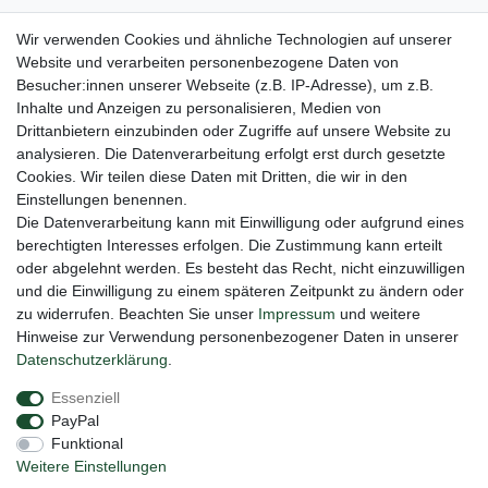
Gerne halten wir sie auf dem Laufenden
Wir verwenden Cookies und ähnliche Technologien auf unserer
VORNAME
NACHNAME
Website und verarbeiten personenbezogene Daten von
Besucher:innen unserer Webseite (z.B. IP-Adresse), um z.B.
Inhalte und Anzeigen zu personalisieren, Medien von
Newsletter
E-MAIL **
Drittanbietern einzubinden oder Zugriffe auf unsere Website zu
Honig
analysieren. Die Datenverarbeitung erfolgt erst durch gesetzte
Cookies. Wir teilen diese Daten mit Dritten, die wir in den
Hiermit bestätige ich, dass ich die
Daten­schutz­erklärung
gelesen habe. Meine
Einwilligung kann ich jederzeit widerrufen.**
Einstellungen benennen.
Die Datenverarbeitung kann mit Einwilligung oder aufgrund eines
berechtigten Interesses erfolgen. Die Zustimmung kann erteilt
Abonnieren
oder abgelehnt werden. Es besteht das Recht, nicht einzuwilligen
** Hierbei handelt es sich um ein Pflichtfeld.
und die Einwilligung zu einem späteren Zeitpunkt zu ändern oder
zu widerrufen. Beachten Sie unser
Impressum
und weitere
Hinweise zur Verwendung personenbezogener Daten in unserer
Impressum
Daten­schutz­erklärung
AGB
Daten­schutz­erklärung
.
Essenziell
PayPal
Barrierefreiheitserklärung
Widerrufs­recht
Funktional
Weitere Einstellungen
Vertrag widerrufen