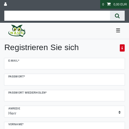
0
0,00 EUR
☰
Registrieren Sie sich
Honig
E-MAIL*
registrieren
PASSWORT*
PASSWORT WIEDERHOLEN*
ANREDE
VORNAME*