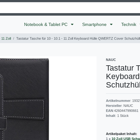
Notebook & Tablet PC
Smartphone
Technik
 11 Zoll
Tastatur Tasche für 10 - 10.1 - 11 Zoll Keyboard Hülle QWERTZ Cover Schutzhül
NAUC
Tastatur T
Keyboard
Schutzhül
Artikelnummer
:
1932
Hersteller
:
NAUC
EAN
:
4260447990661
Inhalt
:
1
Stück
Artikelpaket Inhalt:
1 x
10 Zoll USB Sch