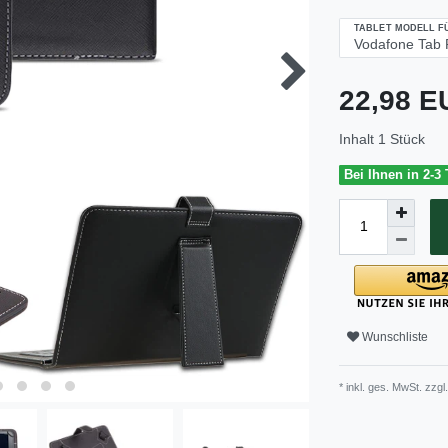
TABLET MODELL F
22,98 
Inhalt
1
Stück
Bei Ihnen in 2-3
Wunschliste
* inkl. ges. MwSt. zzgl.