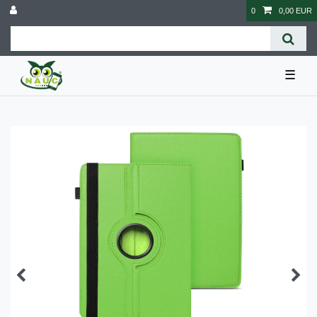
0
0,00 EUR
☰