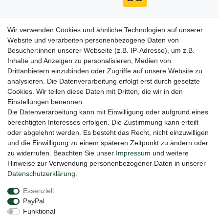
Gerne halten wir sie auf dem Laufenden
Wir verwenden Cookies und ähnliche Technologien auf unserer
Website und verarbeiten personenbezogene Daten von
VORNAME
NACHNAME
Besucher:innen unserer Webseite (z.B. IP-Adresse), um z.B.
Inhalte und Anzeigen zu personalisieren, Medien von
Newsletter
E-MAIL **
Drittanbietern einzubinden oder Zugriffe auf unsere Website zu
Honig
analysieren. Die Datenverarbeitung erfolgt erst durch gesetzte
Cookies. Wir teilen diese Daten mit Dritten, die wir in den
Hiermit bestätige ich, dass ich die
Daten­schutz­erklärung
gelesen habe. Meine
Einstellungen benennen.
Einwilligung kann ich jederzeit widerrufen.**
Die Datenverarbeitung kann mit Einwilligung oder aufgrund eines
berechtigten Interesses erfolgen. Die Zustimmung kann erteilt
Abonnieren
oder abgelehnt werden. Es besteht das Recht, nicht einzuwilligen
** Hierbei handelt es sich um ein Pflichtfeld.
und die Einwilligung zu einem späteren Zeitpunkt zu ändern oder
zu widerrufen. Beachten Sie unser
Impressum
und weitere
Hinweise zur Verwendung personenbezogener Daten in unserer
Daten­schutz­erklärung
.
Impressum
Daten­schutz­erklärung
AGB
Essenziell
PayPal
Barrierefreiheitserklärung
Widerrufs­recht
Funktional