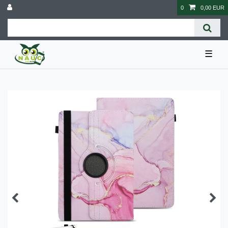
0
0,00 EUR
☰