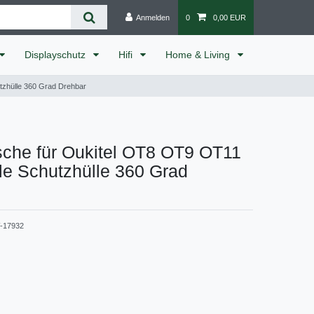
Anmelden
0
0,00 EUR
Displayschutz
Hifi
Home & Living
tzhülle 360 Grad Drehbar
sche für Oukitel OT8 OT9 OT11
le Schutzhülle 360 Grad
-17932