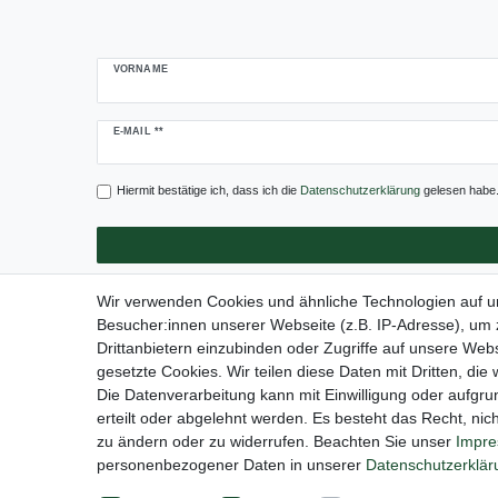
VORNAME
Newsletter
E-MAIL **
Honig
Hiermit bestätige ich, dass ich die
Daten­schutz­erklärung
gelesen habe. 
Wir verwenden Cookies und ähnliche Technologien auf 
Besucher:innen unserer Webseite (z.B. IP-Adresse), um z
Drittanbietern einzubinden oder Zugriffe auf unsere Webs
Impressum
Daten­schu
gesetzte Cookies. Wir teilen diese Daten mit Dritten, die
Die Datenverarbeitung kann mit Einwilligung oder aufgru
erteilt oder abgelehnt werden. Es besteht das Recht, nich
zu ändern oder zu widerrufen. Beachten Sie unser
Impr
personenbezogener Daten in unserer
Daten­schutz­erklä
© Copyright 2020 NAUC. Alle Rechte vorbehalten.