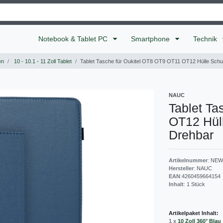
Notebook & Tablet PC
Smartphone
Technik
en
10 - 10.1 - 11 Zoll Tablet
Tablet Tasche für Oukitel OT8 OT9 OT11 OT12 Hülle Schu
NAUC
Tablet Ta
OT12 Hül
Drehbar
Artikelnummer
:
NEW
Hersteller
:
NAUC
EAN
:
4260459664154
Inhalt
:
1
Stück
Artikelpaket Inhalt:
1 x
10 Zoll 360° Blau