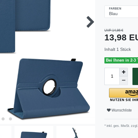
FARBEN
UVP 14,98 €
13,98 
Inhalt
1
Stück
Bei Ihnen in 2-3
Wunschliste
* inkl. ges. MwSt. zzgl.