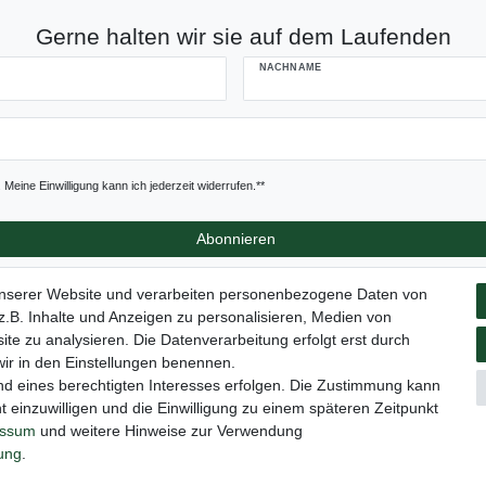
Gerne halten wir sie auf dem Laufenden
NACHNAME
Meine Einwilligung kann ich jederzeit widerrufen.**
Abonnieren
unserer Website und verarbeiten personenbezogene Daten von
.B. Inhalte und Anzeigen zu personalisieren, Medien von
ite zu analysieren. Die Datenverarbeitung erfolgt erst durch
tz­erklärung
AGB
Barrierefreiheitserklärung
Widerrufs­recht
 wir in den Einstellungen benennen.
nd eines berechtigten Interesses erfolgen. Die Zustimmung kann
t einzuwilligen und die Einwilligung zu einem späteren Zeitpunkt
Versand
Elektrogesetz
Bedienungsanleitung
essum
und weitere Hinweise zur Verwendung
rung
.