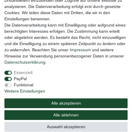
Drittanbietern einzubinden oder Zugriffe auf unsere Website zu
Honig
analysieren. Die Datenverarbeitung erfolgt erst durch gesetzte
Cookies. Wir teilen diese Daten mit Dritten, die wir in den
Hiermit bestätige ich, dass ich die
Daten­schutz­erklärung
gelesen habe. Meine
Einstellungen benennen.
Einwilligung kann ich jederzeit widerrufen.**
Die Datenverarbeitung kann mit Einwilligung oder aufgrund eines
berechtigten Interesses erfolgen. Die Zustimmung kann erteilt
Abonnieren
oder abgelehnt werden. Es besteht das Recht, nicht einzuwilligen
** Hierbei handelt es sich um ein Pflichtfeld.
und die Einwilligung zu einem späteren Zeitpunkt zu ändern oder
zu widerrufen. Beachten Sie unser
Impressum
und weitere
Hinweise zur Verwendung personenbezogener Daten in unserer
Daten­schutz­erklärung
.
Impressum
Daten­schutz­erklärung
AGB
Essenziell
PayPal
Barrierefreiheitserklärung
Widerrufs­recht
Funktional
Weitere Einstellungen
Vertrag widerrufen
Alle akzeptieren
Versand
Elektrogesetz
Bedienungsanleitung
Alle ablehnen
© Copyright 2020 NAUC. Alle Rechte vorbehalten.
Auswahl akzeptieren