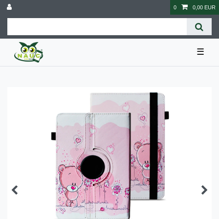
0
0,00 EUR
☰