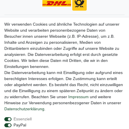
Gerne halten wir sie auf dem Laufenden
Wir verwenden Cookies und ähnliche Technologien auf unserer
Website und verarbeiten personenbezogene Daten von
VORNAME
NACHNAME
Besucher:innen unserer Webseite (z.B. IP-Adresse), um z.B.
Inhalte und Anzeigen zu personalisieren, Medien von
Newsletter
E-MAIL **
Drittanbietern einzubinden oder Zugriffe auf unsere Website zu
Honig
analysieren. Die Datenverarbeitung erfolgt erst durch gesetzte
Cookies. Wir teilen diese Daten mit Dritten, die wir in den
Hiermit bestätige ich, dass ich die
Daten­schutz­erklärung
gelesen habe. Meine
Einstellungen benennen.
Einwilligung kann ich jederzeit widerrufen.**
Die Datenverarbeitung kann mit Einwilligung oder aufgrund eines
berechtigten Interesses erfolgen. Die Zustimmung kann erteilt
Abonnieren
oder abgelehnt werden. Es besteht das Recht, nicht einzuwilligen
** Hierbei handelt es sich um ein Pflichtfeld.
und die Einwilligung zu einem späteren Zeitpunkt zu ändern oder
zu widerrufen. Beachten Sie unser
Impressum
und weitere
Hinweise zur Verwendung personenbezogener Daten in unserer
Daten­schutz­erklärung
.
Impressum
Daten­schutz­erklärung
AGB
Essenziell
PayPal
Barrierefreiheitserklärung
Widerrufs­recht