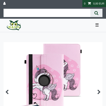
0
0,00 EUR
☰