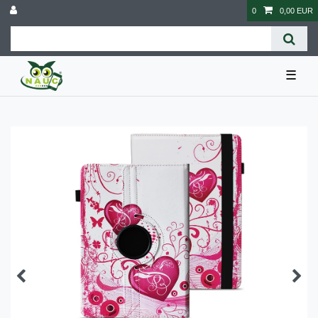
0
0,00 EUR
☰