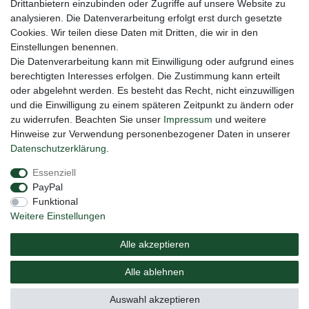
Drittanbietern einzubinden oder Zugriffe auf unsere Website zu
Honig
analysieren. Die Datenverarbeitung erfolgt erst durch gesetzte
Cookies. Wir teilen diese Daten mit Dritten, die wir in den
Hiermit bestätige ich, dass ich die
Daten­schutz­erklärung
gelesen habe. Meine
Einstellungen benennen.
Einwilligung kann ich jederzeit widerrufen.**
Die Datenverarbeitung kann mit Einwilligung oder aufgrund eines
berechtigten Interesses erfolgen. Die Zustimmung kann erteilt
Abonnieren
oder abgelehnt werden. Es besteht das Recht, nicht einzuwilligen
** Hierbei handelt es sich um ein Pflichtfeld.
und die Einwilligung zu einem späteren Zeitpunkt zu ändern oder
zu widerrufen. Beachten Sie unser
Impressum
und weitere
Hinweise zur Verwendung personenbezogener Daten in unserer
Daten­schutz­erklärung
.
Impressum
Daten­schutz­erklärung
AGB
Essenziell
PayPal
Barrierefreiheitserklärung
Widerrufs­recht
Funktional
Weitere Einstellungen
Vertrag widerrufen
Alle akzeptieren
Versand
Elektrogesetz
Bedienungsanleitung
Alle ablehnen
© Copyright 2020 NAUC. Alle Rechte vorbehalten.
Auswahl akzeptieren