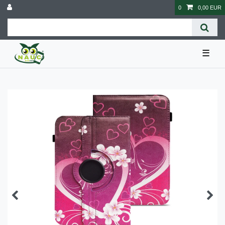
0
0,00 EUR
☰