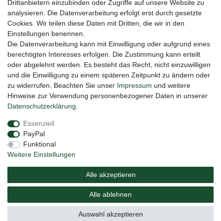
Drittanbietern einzubinden oder Zugriffe auf unsere Website zu
Honig
analysieren. Die Datenverarbeitung erfolgt erst durch gesetzte
Cookies. Wir teilen diese Daten mit Dritten, die wir in den
Hiermit bestätige ich, dass ich die
Daten­schutz­erklärung
gelesen habe. Meine
Einstellungen benennen.
Einwilligung kann ich jederzeit widerrufen.**
Die Datenverarbeitung kann mit Einwilligung oder aufgrund eines
berechtigten Interesses erfolgen. Die Zustimmung kann erteilt
Abonnieren
oder abgelehnt werden. Es besteht das Recht, nicht einzuwilligen
** Hierbei handelt es sich um ein Pflichtfeld.
und die Einwilligung zu einem späteren Zeitpunkt zu ändern oder
zu widerrufen. Beachten Sie unser
Impressum
und weitere
Hinweise zur Verwendung personenbezogener Daten in unserer
Daten­schutz­erklärung
.
Impressum
Daten­schutz­erklärung
AGB
Essenziell
PayPal
Barrierefreiheitserklärung
Widerrufs­recht
Funktional
Weitere Einstellungen
Vertrag widerrufen
Alle akzeptieren
Versand
Elektrogesetz
Bedienungsanleitung
Alle ablehnen
© Copyright 2020 NAUC. Alle Rechte vorbehalten.
Auswahl akzeptieren