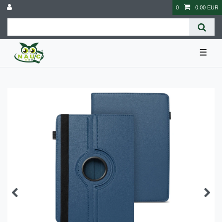
0
0,00 EUR
☰