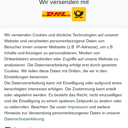
Wir versenden mit
Gerne halten wir sie auf dem Laufenden
Wir verwenden Cookies und ähnliche Technologien auf unserer
Website und verarbeiten personenbezogene Daten von
VORNAME
NACHNAME
Besucher:innen unserer Webseite (z.B. IP-Adresse), um z.B.
Inhalte und Anzeigen zu personalisieren, Medien von
Newsletter
E-MAIL **
Drittanbietern einzubinden oder Zugriffe auf unsere Website zu
Honig
analysieren. Die Datenverarbeitung erfolgt erst durch gesetzte
Cookies. Wir teilen diese Daten mit Dritten, die wir in den
Hiermit bestätige ich, dass ich die
Daten­schutz­erklärung
gelesen habe. Meine
Einstellungen benennen.
Einwilligung kann ich jederzeit widerrufen.**
Die Datenverarbeitung kann mit Einwilligung oder aufgrund eines
berechtigten Interesses erfolgen. Die Zustimmung kann erteilt
Abonnieren
oder abgelehnt werden. Es besteht das Recht, nicht einzuwilligen
** Hierbei handelt es sich um ein Pflichtfeld.
und die Einwilligung zu einem späteren Zeitpunkt zu ändern oder
zu widerrufen. Beachten Sie unser
Impressum
und weitere
Hinweise zur Verwendung personenbezogener Daten in unserer
Daten­schutz­erklärung
.
Impressum
Daten­schutz­erklärung
AGB