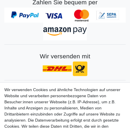
Zahlen Sie bequem per
Wir versenden mit
Gerne halten wir sie auf dem Laufenden
Wir verwenden Cookies und ähnliche Technologien auf unserer
Website und verarbeiten personenbezogene Daten von
VORNAME
NACHNAME
Besucher:innen unserer Webseite (z.B. IP-Adresse), um z.B.
Inhalte und Anzeigen zu personalisieren, Medien von
Newsletter
E-MAIL **
Drittanbietern einzubinden oder Zugriffe auf unsere Website zu
Honig
analysieren. Die Datenverarbeitung erfolgt erst durch gesetzte
Cookies. Wir teilen diese Daten mit Dritten, die wir in den
Hiermit bestätige ich, dass ich die
Daten­schutz­erklärung
gelesen habe. Meine