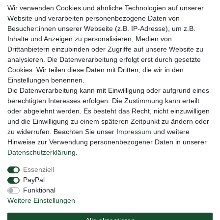
Gerne halten wir sie auf dem Laufenden
Wir verwenden Cookies und ähnliche Technologien auf unserer
Website und verarbeiten personenbezogene Daten von
VORNAME
NACHNAME
Besucher:innen unserer Webseite (z.B. IP-Adresse), um z.B.
Inhalte und Anzeigen zu personalisieren, Medien von
Newsletter
E-MAIL **
Drittanbietern einzubinden oder Zugriffe auf unsere Website zu
Honig
analysieren. Die Datenverarbeitung erfolgt erst durch gesetzte
Cookies. Wir teilen diese Daten mit Dritten, die wir in den
Hiermit bestätige ich, dass ich die
Daten­schutz­erklärung
gelesen habe. Meine
Einstellungen benennen.
Einwilligung kann ich jederzeit widerrufen.**
Die Datenverarbeitung kann mit Einwilligung oder aufgrund eines
berechtigten Interesses erfolgen. Die Zustimmung kann erteilt
Abonnieren
oder abgelehnt werden. Es besteht das Recht, nicht einzuwilligen
** Hierbei handelt es sich um ein Pflichtfeld.
und die Einwilligung zu einem späteren Zeitpunkt zu ändern oder
zu widerrufen. Beachten Sie unser
Impressum
und weitere
Hinweise zur Verwendung personenbezogener Daten in unserer
Daten­schutz­erklärung
.
Impressum
Daten­schutz­erklärung
AGB
Essenziell
PayPal
Barrierefreiheitserklärung
Widerrufs­recht
Funktional
Weitere Einstellungen
Vertrag widerrufen