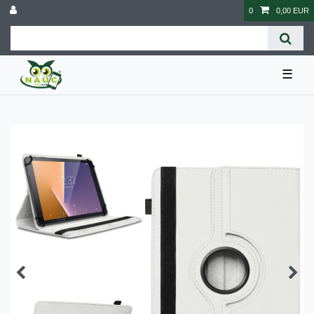
0
0,00 EUR
☰