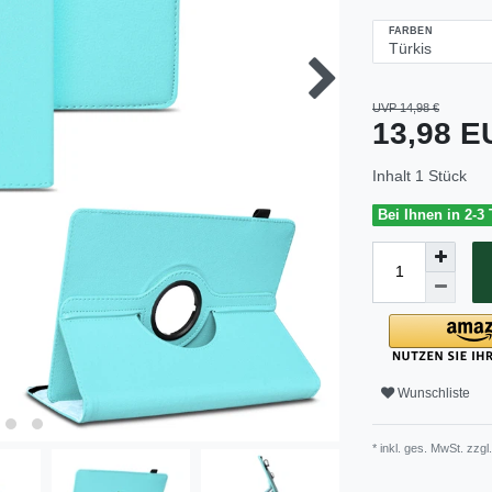
FARBEN
UVP 14,98 €
13,98 
Inhalt
1
Stück
Bei Ihnen in 2-3
Wunschliste
* inkl. ges. MwSt. zzgl.