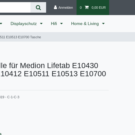
Anmelden
0
0,00 EUR
Displayschutz
Hifi
Home & Living
10511 E10513 E10700 Tasche
lle für Medion Lifetab E10430
10412 E10511 E10513 E10700
319 - C-1-C-3
s