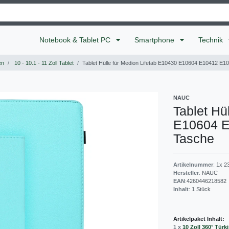
Notebook & Tablet PC
Smartphone
Technik
en
10 - 10.1 - 11 Zoll Tablet
Tablet Hülle für Medion Lifetab E10430 E10604 E10412 E
NAUC
Tablet Hü
E10604 E
Tasche
Artikelnummer
:
1x 2
Hersteller
:
NAUC
EAN
:
4260446218582
Inhalt
:
1
Stück
Artikelpaket Inhalt:
1 x
10 Zoll 360° Türki