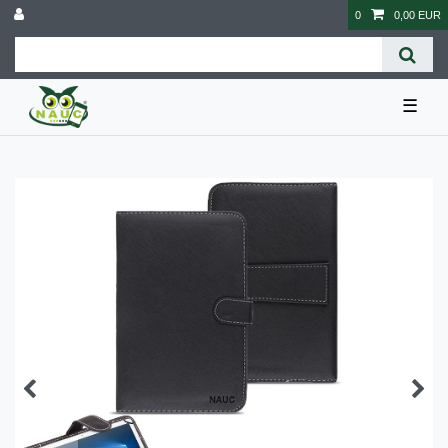
0
0,00 EUR
☰