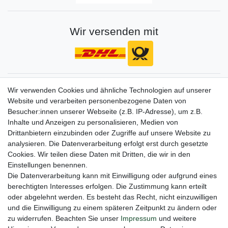
Wir versenden mit
Gerne halten wir sie auf dem Laufenden
Wir verwenden Cookies und ähnliche Technologien auf unserer
Website und verarbeiten personenbezogene Daten von
VORNAME
NACHNAME
Besucher:innen unserer Webseite (z.B. IP-Adresse), um z.B.
Inhalte und Anzeigen zu personalisieren, Medien von
Newsletter
E-MAIL **
Drittanbietern einzubinden oder Zugriffe auf unsere Website zu
Honig
analysieren. Die Datenverarbeitung erfolgt erst durch gesetzte
Cookies. Wir teilen diese Daten mit Dritten, die wir in den
Hiermit bestätige ich, dass ich die
Daten­schutz­erklärung
gelesen habe. Meine
Einstellungen benennen.
Einwilligung kann ich jederzeit widerrufen.**
Die Datenverarbeitung kann mit Einwilligung oder aufgrund eines
berechtigten Interesses erfolgen. Die Zustimmung kann erteilt
Abonnieren
oder abgelehnt werden. Es besteht das Recht, nicht einzuwilligen
** Hierbei handelt es sich um ein Pflichtfeld.
und die Einwilligung zu einem späteren Zeitpunkt zu ändern oder
zu widerrufen. Beachten Sie unser
Impressum
und weitere