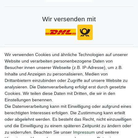
Wir versenden mit
Gerne halten wir sie auf dem Laufenden
Wir verwenden Cookies und ähnliche Technologien auf unserer
Website und verarbeiten personenbezogene Daten von
VORNAME
NACHNAME
Besucher:innen unserer Webseite (z.B. IP-Adresse), um z.B.
Inhalte und Anzeigen zu personalisieren, Medien von
Newsletter
E-MAIL **
Drittanbietern einzubinden oder Zugriffe auf unsere Website zu
Honig
analysieren. Die Datenverarbeitung erfolgt erst durch gesetzte
Cookies. Wir teilen diese Daten mit Dritten, die wir in den
Hiermit bestätige ich, dass ich die
Daten­schutz­erklärung
gelesen habe. Meine
Einstellungen benennen.
Einwilligung kann ich jederzeit widerrufen.**
Die Datenverarbeitung kann mit Einwilligung oder aufgrund eines
berechtigten Interesses erfolgen. Die Zustimmung kann erteilt
Abonnieren
oder abgelehnt werden. Es besteht das Recht, nicht einzuwilligen
** Hierbei handelt es sich um ein Pflichtfeld.
und die Einwilligung zu einem späteren Zeitpunkt zu ändern oder
zu widerrufen. Beachten Sie unser
Impressum
und weitere