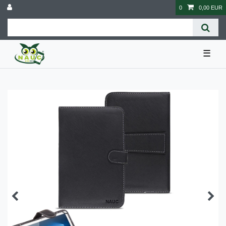
0
0,00 EUR
☰