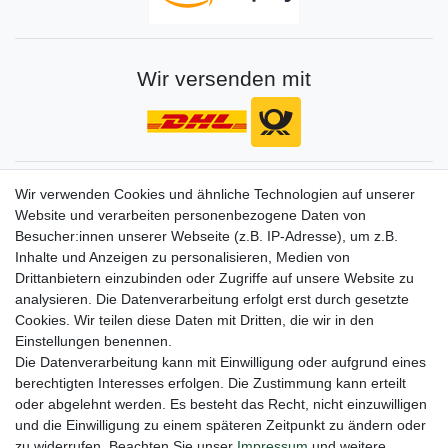
Wir versenden mit
Gerne halten wir sie auf dem Laufenden
Wir verwenden Cookies und ähnliche Technologien auf unserer
Website und verarbeiten personenbezogene Daten von
VORNAME
NACHNAME
Besucher:innen unserer Webseite (z.B. IP-Adresse), um z.B.
Inhalte und Anzeigen zu personalisieren, Medien von
Newsletter
E-MAIL **
Drittanbietern einzubinden oder Zugriffe auf unsere Website zu
Honig
analysieren. Die Datenverarbeitung erfolgt erst durch gesetzte
Cookies. Wir teilen diese Daten mit Dritten, die wir in den
Hiermit bestätige ich, dass ich die
Daten­schutz­erklärung
gelesen habe. Meine
Einstellungen benennen.
Einwilligung kann ich jederzeit widerrufen.**
Die Datenverarbeitung kann mit Einwilligung oder aufgrund eines
berechtigten Interesses erfolgen. Die Zustimmung kann erteilt
Abonnieren
oder abgelehnt werden. Es besteht das Recht, nicht einzuwilligen
** Hierbei handelt es sich um ein Pflichtfeld.
und die Einwilligung zu einem späteren Zeitpunkt zu ändern oder
zu widerrufen. Beachten Sie unser
Impressum
und weitere