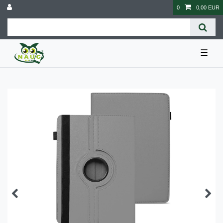
0
0,00 EUR
☰