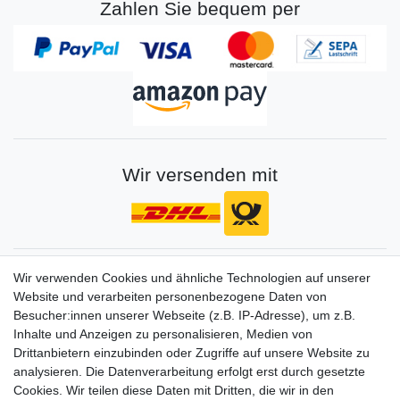
Zahlen Sie bequem per
Wir versenden mit
Gerne halten wir sie auf dem Laufenden
Wir verwenden Cookies und ähnliche Technologien auf unserer
Website und verarbeiten personenbezogene Daten von
VORNAME
NACHNAME
Besucher:innen unserer Webseite (z.B. IP-Adresse), um z.B.
Inhalte und Anzeigen zu personalisieren, Medien von
Newsletter
E-MAIL **
Drittanbietern einzubinden oder Zugriffe auf unsere Website zu
Honig
analysieren. Die Datenverarbeitung erfolgt erst durch gesetzte
Cookies. Wir teilen diese Daten mit Dritten, die wir in den
Hiermit bestätige ich, dass ich die
Daten­schutz­erklärung
gelesen habe. Meine