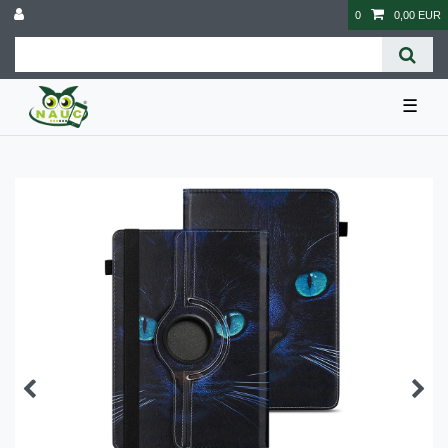
0
0,00 EUR
☰