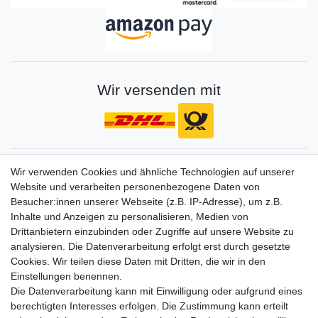
Wir versenden mit
Gerne halten wir sie auf dem Laufenden
Wir verwenden Cookies und ähnliche Technologien auf unserer
Website und verarbeiten personenbezogene Daten von
VORNAME
NACHNAME
Besucher:innen unserer Webseite (z.B. IP-Adresse), um z.B.
Inhalte und Anzeigen zu personalisieren, Medien von
Newsletter
E-MAIL **
Drittanbietern einzubinden oder Zugriffe auf unsere Website zu
Honig
analysieren. Die Datenverarbeitung erfolgt erst durch gesetzte
Cookies. Wir teilen diese Daten mit Dritten, die wir in den
Hiermit bestätige ich, dass ich die
Daten­schutz­erklärung
gelesen habe. Meine
Einstellungen benennen.
Einwilligung kann ich jederzeit widerrufen.**
Die Datenverarbeitung kann mit Einwilligung oder aufgrund eines
berechtigten Interesses erfolgen. Die Zustimmung kann erteilt
Abonnieren