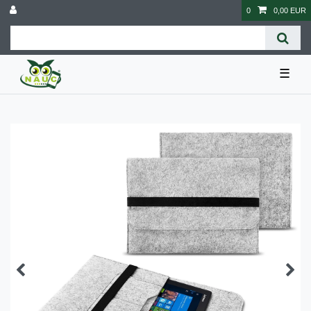
0
0,00 EUR
☰