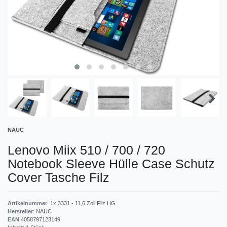
NAUC
Lenovo Miix 510 / 700 / 720
Notebook Sleeve Hülle Case Schutz
Cover Tasche Filz
Artikelnummer
:
1x 3331 - 11,6 Zoll Filz HG
Hersteller
:
NAUC
EAN
:
4058797123149