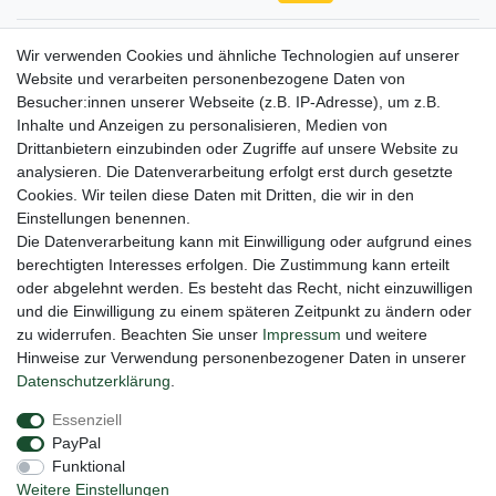
Gerne halten wir sie auf dem Laufenden
Wir verwenden Cookies und ähnliche Technologien auf unserer
Website und verarbeiten personenbezogene Daten von
VORNAME
NACHNAME
Besucher:innen unserer Webseite (z.B. IP-Adresse), um z.B.
Inhalte und Anzeigen zu personalisieren, Medien von
Newsletter
E-MAIL **
Drittanbietern einzubinden oder Zugriffe auf unsere Website zu
Honig
analysieren. Die Datenverarbeitung erfolgt erst durch gesetzte
Cookies. Wir teilen diese Daten mit Dritten, die wir in den
Hiermit bestätige ich, dass ich die
Daten­schutz­erklärung
gelesen habe. Meine
Einstellungen benennen.
Einwilligung kann ich jederzeit widerrufen.**
Die Datenverarbeitung kann mit Einwilligung oder aufgrund eines
berechtigten Interesses erfolgen. Die Zustimmung kann erteilt
Abonnieren
oder abgelehnt werden. Es besteht das Recht, nicht einzuwilligen
** Hierbei handelt es sich um ein Pflichtfeld.
und die Einwilligung zu einem späteren Zeitpunkt zu ändern oder
zu widerrufen. Beachten Sie unser
Impressum
und weitere
Hinweise zur Verwendung personenbezogener Daten in unserer
Daten­schutz­erklärung
.
Impressum
Daten­schutz­erklärung
AGB
Essenziell
PayPal
Barrierefreiheitserklärung
Widerrufs­recht
Funktional
Weitere Einstellungen