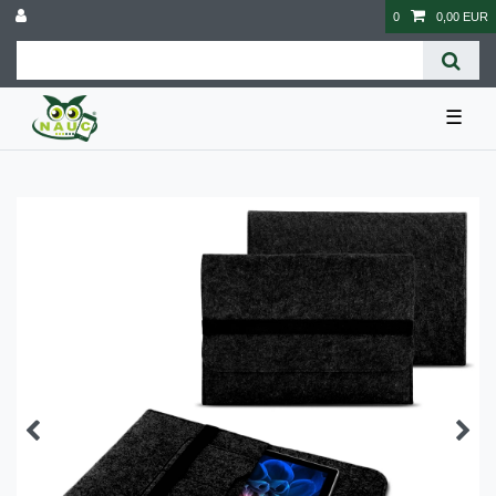
0
0,00 EUR
☰