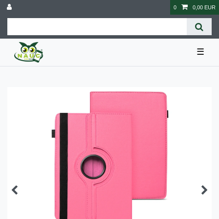
0
0,00 EUR
☰