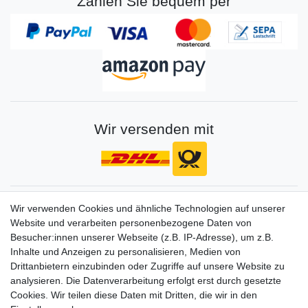
Zahlen Sie bequem per
Wir versenden mit
Gerne halten wir sie auf dem Laufenden
Wir verwenden Cookies und ähnliche Technologien auf unserer
Website und verarbeiten personenbezogene Daten von
VORNAME
NACHNAME
Besucher:innen unserer Webseite (z.B. IP-Adresse), um z.B.
Inhalte und Anzeigen zu personalisieren, Medien von
Newsletter
E-MAIL **
Drittanbietern einzubinden oder Zugriffe auf unsere Website zu
Honig
analysieren. Die Datenverarbeitung erfolgt erst durch gesetzte
Cookies. Wir teilen diese Daten mit Dritten, die wir in den
Hiermit bestätige ich, dass ich die
Daten­schutz­erklärung
gelesen habe. Meine