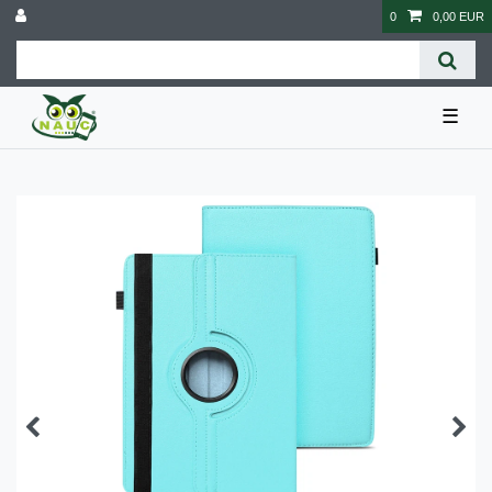
0
0,00 EUR
☰