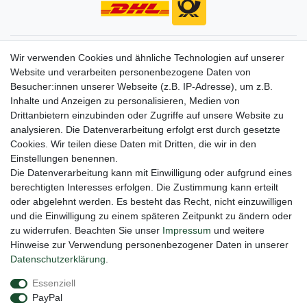
Gerne halten wir sie auf dem Laufenden
Wir verwenden Cookies und ähnliche Technologien auf unserer
Website und verarbeiten personenbezogene Daten von
VORNAME
NACHNAME
Besucher:innen unserer Webseite (z.B. IP-Adresse), um z.B.
Inhalte und Anzeigen zu personalisieren, Medien von
Newsletter
E-MAIL **
Drittanbietern einzubinden oder Zugriffe auf unsere Website zu
Honig
analysieren. Die Datenverarbeitung erfolgt erst durch gesetzte
Cookies. Wir teilen diese Daten mit Dritten, die wir in den
Hiermit bestätige ich, dass ich die
Daten­schutz­erklärung
gelesen habe. Meine
Einstellungen benennen.
Einwilligung kann ich jederzeit widerrufen.**
Die Datenverarbeitung kann mit Einwilligung oder aufgrund eines
berechtigten Interesses erfolgen. Die Zustimmung kann erteilt
Abonnieren
oder abgelehnt werden. Es besteht das Recht, nicht einzuwilligen
** Hierbei handelt es sich um ein Pflichtfeld.
und die Einwilligung zu einem späteren Zeitpunkt zu ändern oder
zu widerrufen. Beachten Sie unser
Impressum
und weitere
Hinweise zur Verwendung personenbezogener Daten in unserer
Daten­schutz­erklärung
.
Impressum
Daten­schutz­erklärung
AGB
Essenziell
PayPal
Barrierefreiheitserklärung
Widerrufs­recht