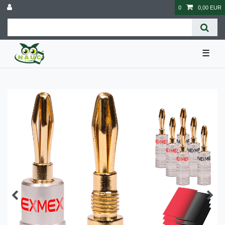
0
0,00 EUR
☰