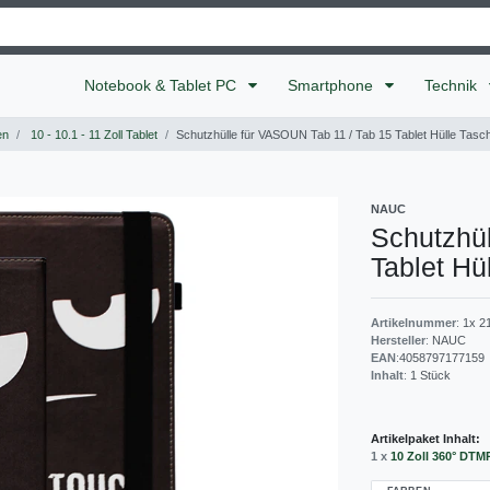
Notebook & Tablet PC
Smartphone
Technik
en
10 - 10.1 - 11 Zoll Tablet
Schutzhülle für VASOUN Tab 11 / Tab 15 Tablet Hülle Tas
NAUC
Schutzhül
Tablet Hü
Artikelnummer
:
1x 2
Hersteller
:
NAUC
EAN
:
4058797177159
Inhalt
:
1
Stück
Artikelpaket Inhalt:
1 x
10 Zoll 360° DTM