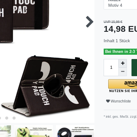
FARBEN
UVP 15,98 €
14,98 
Inhalt
1
Stück
Bei Ihnen in 2-3
Wunschliste
* inkl. ges. MwSt. zzgl.