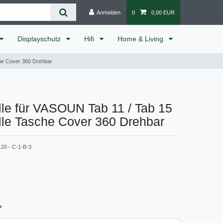
Anmelden
0
0,00 EUR
Displayschutz
Hifi
Home & Living
che Cover 360 Drehbar
le für VASOUN Tab 11 / Tab 15
lle Tasche Cover 360 Drehbar
120 - C-1-B-3
P