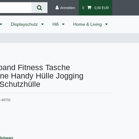
Anmelden
0
0,00 EUR
Displayschutz
Hifi
Home & Living
band Fitness Tasche
ne Handy Hülle Jogging
Schutzhülle
-49732
 Schwarz