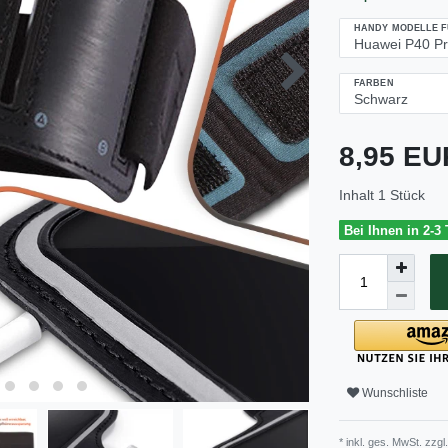
HANDY MODELLE 
FARBEN
8,95 E
Inhalt
1
Stück
Bei Ihnen in 2-3
Wunschliste
* inkl. ges. MwSt. zzgl.