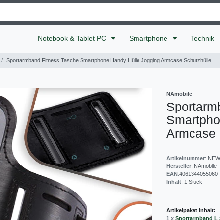
Notebook & Tablet PC
Smartphone
Technik
Sportarmband Fitness Tasche Smartphone Handy Hülle Jogging Armcase Schutzhülle
NAmobile
Sportarm
Smartpho
Armcase 
Artikelnummer
:
NEW
Hersteller
:
NAmobile
EAN
:
4061344055060
Inhalt
:
1
Stück
Artikelpaket Inhalt:
1 x
Sportarmband L