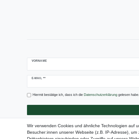
VORNAME
Newsletter
E-MAIL **
Honig
Hiermit bestätige ich, dass ich die
Daten­schutz­erklärung
gelesen habe. 
Wir verwenden Cookies und ähnliche Technologien auf 
Besucher:innen unserer Webseite (z.B. IP-Adresse), um z
Drittanbietern einzubinden oder Zugriffe auf unsere Webs