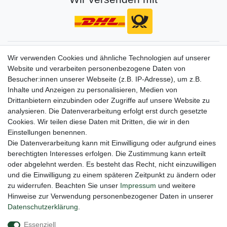
Gerne halten wir sie auf dem Laufenden
Wir verwenden Cookies und ähnliche Technologien auf unserer
Website und verarbeiten personenbezogene Daten von
VORNAME
NACHNAME
Besucher:innen unserer Webseite (z.B. IP-Adresse), um z.B.
Inhalte und Anzeigen zu personalisieren, Medien von
Newsletter
E-MAIL **
Drittanbietern einzubinden oder Zugriffe auf unsere Website zu
Honig
analysieren. Die Datenverarbeitung erfolgt erst durch gesetzte
Cookies. Wir teilen diese Daten mit Dritten, die wir in den
Hiermit bestätige ich, dass ich die
Daten­schutz­erklärung
gelesen habe. Meine
Einstellungen benennen.
Einwilligung kann ich jederzeit widerrufen.**
Die Datenverarbeitung kann mit Einwilligung oder aufgrund eines
berechtigten Interesses erfolgen. Die Zustimmung kann erteilt
Abonnieren
oder abgelehnt werden. Es besteht das Recht, nicht einzuwilligen
** Hierbei handelt es sich um ein Pflichtfeld.
und die Einwilligung zu einem späteren Zeitpunkt zu ändern oder
zu widerrufen. Beachten Sie unser
Impressum
und weitere
Hinweise zur Verwendung personenbezogener Daten in unserer
Daten­schutz­erklärung
.
Impressum
Daten­schutz­erklärung
AGB
Essenziell