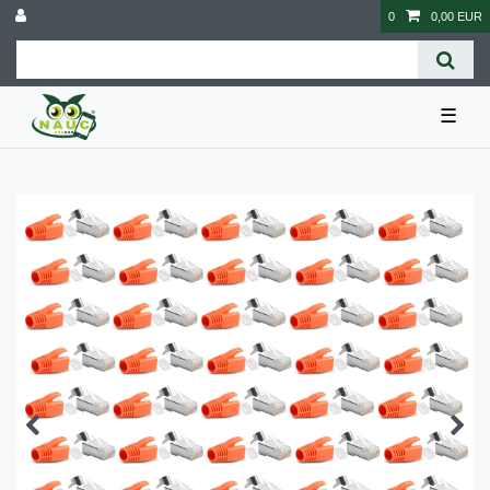
0
0,00 EUR
☰