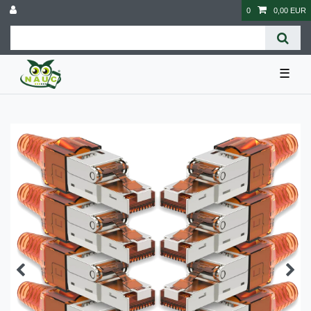
0
0,00 EUR
☰