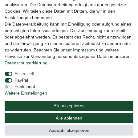
Honig
analysieren. Die Datenverarbeitung erfolgt erst durch gesetzte
Cookies. Wir teilen diese Daten mit Dritten, die wir in den
Hiermit bestätige ich, dass ich die
Daten­schutz­erklärung
gelesen habe. Meine
Einstellungen benennen.
Einwilligung kann ich jederzeit widerrufen.**
Die Datenverarbeitung kann mit Einwilligung oder aufgrund eines
berechtigten Interesses erfolgen. Die Zustimmung kann erteilt
Abonnieren
oder abgelehnt werden. Es besteht das Recht, nicht einzuwilligen
** Hierbei handelt es sich um ein Pflichtfeld.
und die Einwilligung zu einem späteren Zeitpunkt zu ändern oder
zu widerrufen. Beachten Sie unser
Impressum
und weitere
Hinweise zur Verwendung personenbezogener Daten in unserer
Daten­schutz­erklärung
.
Impressum
Daten­schutz­erklärung
AGB
Essenziell
PayPal
Barrierefreiheitserklärung
Widerrufs­recht
Funktional
Weitere Einstellungen
Vertrag widerrufen
Alle akzeptieren
Versand
Elektrogesetz
Bedienungsanleitung
Alle ablehnen
© Copyright 2020 NAUC. Alle Rechte vorbehalten.
Auswahl akzeptieren