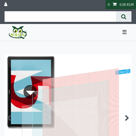
0
0,00 EUR
☰