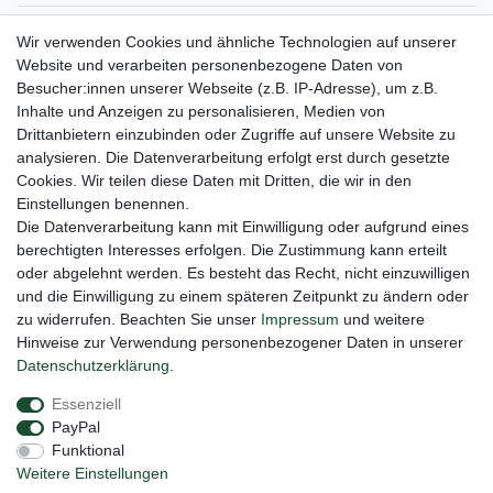
Gerne halten wir sie auf dem Laufenden
Wir verwenden Cookies und ähnliche Technologien auf unserer
Website und verarbeiten personenbezogene Daten von
VORNAME
NACHNAME
Besucher:innen unserer Webseite (z.B. IP-Adresse), um z.B.
Inhalte und Anzeigen zu personalisieren, Medien von
Newsletter
E-MAIL **
Drittanbietern einzubinden oder Zugriffe auf unsere Website zu
Honig
analysieren. Die Datenverarbeitung erfolgt erst durch gesetzte
Cookies. Wir teilen diese Daten mit Dritten, die wir in den
Hiermit bestätige ich, dass ich die
Daten­schutz­erklärung
gelesen habe. Meine
Einstellungen benennen.
Einwilligung kann ich jederzeit widerrufen.**
Die Datenverarbeitung kann mit Einwilligung oder aufgrund eines
berechtigten Interesses erfolgen. Die Zustimmung kann erteilt
Abonnieren
oder abgelehnt werden. Es besteht das Recht, nicht einzuwilligen
** Hierbei handelt es sich um ein Pflichtfeld.
und die Einwilligung zu einem späteren Zeitpunkt zu ändern oder
zu widerrufen. Beachten Sie unser
Impressum
und weitere
Hinweise zur Verwendung personenbezogener Daten in unserer
Daten­schutz­erklärung
.
Impressum
Daten­schutz­erklärung
AGB
Essenziell
PayPal
Barrierefreiheitserklärung
Widerrufs­recht
Funktional
Weitere Einstellungen
Vertrag widerrufen