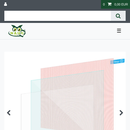
0
0,00 EUR
☰