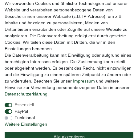
Gerne halten wir sie auf dem Laufenden
Wir verwenden Cookies und ähnliche Technologien auf unserer
Website und verarbeiten personenbezogene Daten von
VORNAME
NACHNAME
Besucher:innen unserer Webseite (z.B. IP-Adresse), um z.B.
Inhalte und Anzeigen zu personalisieren, Medien von
Newsletter
E-MAIL **
Drittanbietern einzubinden oder Zugriffe auf unsere Website zu
Honig
analysieren. Die Datenverarbeitung erfolgt erst durch gesetzte
Cookies. Wir teilen diese Daten mit Dritten, die wir in den
Hiermit bestätige ich, dass ich die
Daten­schutz­erklärung
gelesen habe. Meine
Einstellungen benennen.
Einwilligung kann ich jederzeit widerrufen.**
Die Datenverarbeitung kann mit Einwilligung oder aufgrund eines
berechtigten Interesses erfolgen. Die Zustimmung kann erteilt
Abonnieren
oder abgelehnt werden. Es besteht das Recht, nicht einzuwilligen
** Hierbei handelt es sich um ein Pflichtfeld.
und die Einwilligung zu einem späteren Zeitpunkt zu ändern oder
zu widerrufen. Beachten Sie unser
Impressum
und weitere
Hinweise zur Verwendung personenbezogener Daten in unserer
Daten­schutz­erklärung
.
Impressum
Daten­schutz­erklärung
AGB
Essenziell
PayPal
Barrierefreiheitserklärung
Widerrufs­recht
Funktional
Weitere Einstellungen
Vertrag widerrufen
Alle akzeptieren