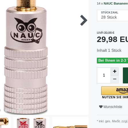
14 x
NAUC Bananens
STÜCKZAHL
UVP 30,98 €
29,98 
Inhalt
1
Stück
Bei Ihnen in 2-3
Wunschliste
* inkl. ges. MwSt. zzgl.