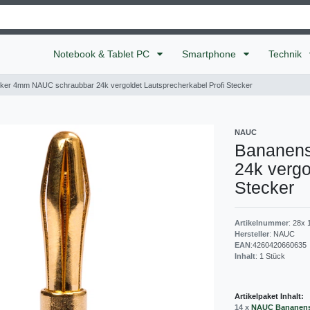
Notebook & Tablet PC
Smartphone
Technik
ker 4mm NAUC schraubbar 24k vergoldet Lautsprecherkabel Profi Stecker
NAUC
Bananens
24k vergo
Stecker
Artikelnummer
:
28x 
Hersteller
:
NAUC
EAN
:
4260420660635
Inhalt
:
1
Stück
Artikelpaket Inhalt:
14 x
NAUC Bananen