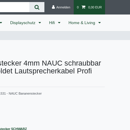
Anmelden
0
0,00 EUR
Displayschutz
Hifi
Home & Living
tecker 4mm NAUC schraubbar
ldet Lautsprecherkabel Profi
1531 - NAUC Bananenstecker
stecker SCHWARZ