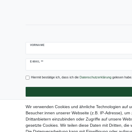
VORNAME
Newsletter
E-MAIL **
Honig
Hiermit bestätige ich, dass ich die
Daten­schutz­erklärung
gelesen habe. 
Wir verwenden Cookies und ähnliche Technologien auf 
Besucher:innen unserer Webseite (z.B. IP-Adresse), um z
Drittanbietern einzubinden oder Zugriffe auf unsere Webs
Impressum
Daten­schu
gesetzte Cookies. Wir teilen diese Daten mit Dritten, die
Die Datenverarbeitung kann mit Einwilligung oder aufgru